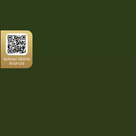
TENTANG KAMI
JAD