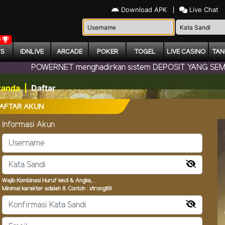
Download APK
Live Chat
O
TS
IDNLIVE
ARCADE
POKER
TOGEL
LIVE CASINO
TA
POWERNET menghadirkan sistem DEPOSIT YANG SEMAKIN MUDAH D
randa
Daftar
AFTAR AKUN
Informasi Akun
Wajib Kombinasi Huruf kecil & Angka, .
Minimal karakter adalah 8. Contoh : strong89