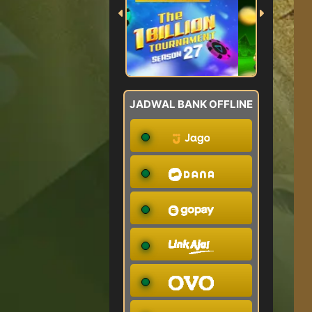
JADWAL BANK OFFLINE