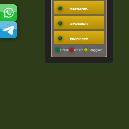
Online
Offline
Gangguan