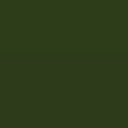
WAL BANK
LINK ALTERNATIF
LIVE RTP 