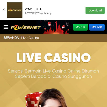
×
POWERNET
Download
POWERNET Mobile App
MASUK
DAFTAR
Live Casino
BERANDA