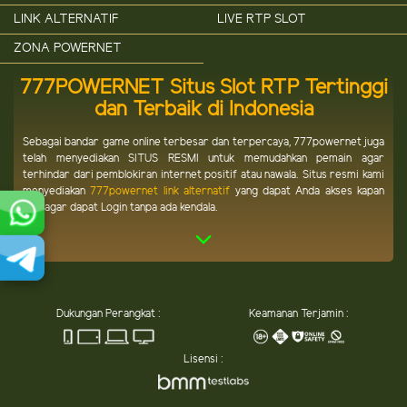
LINK ALTERNATIF
LIVE RTP SLOT
ZONA POWERNET
777POWERNET Situs Slot RTP Tertinggi
dan Terbaik di Indonesia
Sebagai bandar game online terbesar dan terpercaya, 777powernet juga
telah menyediakan SITUS RESMI untuk memudahkan pemain agar
terhindar dari pemblokiran internet positif atau nawala. Situs resmi kami
menyediakan
777powernet link alternatif
yang dapat Anda akses kapan
saja agar dapat Login tanpa ada kendala.
Dukungan Perangkat :
Keamanan Terjamin :
Lisensi :