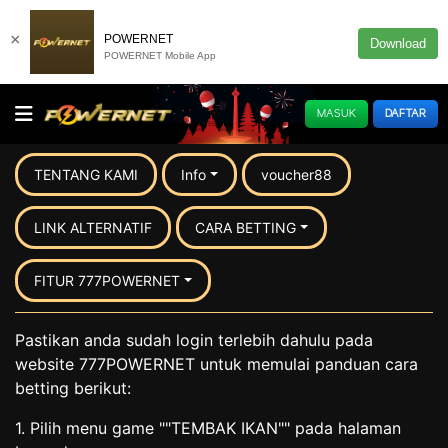
×
POWERNET
Download
POWERNET Mobile App
MASUK
DAFTAR
TENTANG KAMI
Info
voucher88
LINK ALTERNATIF
CARA BETTING
FITUR 777POWERNET
Pastikan anda sudah login terlebih dahulu pada
website 777POWERNET untuk memulai panduan cara
betting berikut:
1. Pilih menu game ""TEMBAK IKAN"" pada halaman