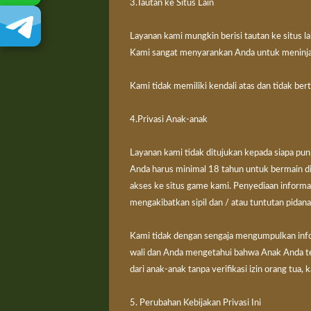
3.Tautan ke Situs Lain
Layanan kami mungkin berisi tautan ke situs la
Kami sangat menyarankan Anda untuk meninjau 
Kami tidak memiliki kendali atas dan tidak ber
4.Privasi Anak-anak
Layanan kami tidak ditujukan kepada siapa pun
Anda harus minimal 18 tahun untuk bermain 
akses ke situs game kami. Penyediaan informa
mengakibatkan sipil dan / atau tuntutan pidana
Kami tidak dengan sengaja mengumpulkan informa
wali dan Anda mengetahui bahwa Anak Anda te
dari anak-anak tanpa verifikasi izin orang tu
5. Perubahan Kebijakan Privasi Ini