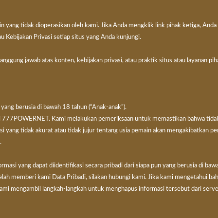
in yang tidak dioperasikan oleh kami. Jika Anda mengklik link pihak ketiga, Anda 
Kebijakan Privasi setiap situs yang Anda kunjungi.
tanggung jawab atas konten, kebijakan privasi, atau praktik situs atau layanan pi
 yang berusia di bawah 18 tahun (“Anak-anak”).
di 777POWERNET. Kami melakukan pemeriksaan untuk memastikan bahwa tidak 
si yang tidak akurat atau tidak jujur tentang usia pemain akan mengakibatkan 
.
si yang dapat diidentifikasi secara pribadi dari siapa pun yang berusia di baw
lah memberi kami Data Pribadi, silakan hubungi kami. Jika kami mengetahui b
a, kami mengambil langkah-langkah untuk menghapus informasi tersebut dari serve