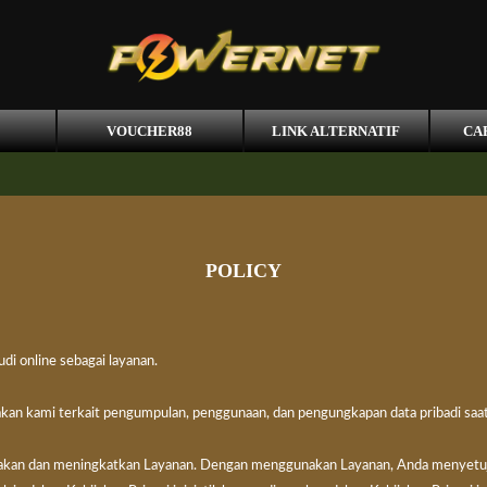
VOUCHER88
LINK ALTERNATIF
CA
POLICY
 online sebagai layanan.
akan kami terkait pengumpulan, penggunaan, dan pengungkapan data pribadi sa
kan dan meningkatkan Layanan. Dengan menggunakan Layanan, Anda menyetuj