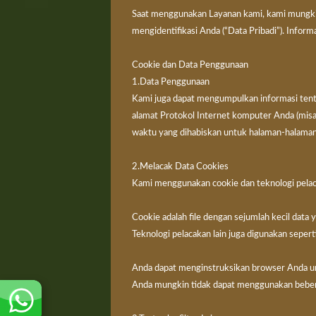
Saat menggunakan Layanan kami, kami mungki
mengidentifikasi Anda (“Data Pribadi”). Informa
Cookie dan Data Penggunaan
1.Data Penggunaan
Kami juga dapat mengumpulkan informasi tent
alamat Protokol Internet komputer Anda (misal
waktu yang dihabiskan untuk halaman-halaman i
2.Melacak Data Cookies
Kami menggunakan cookie dan teknologi pelac
Cookie adalah file dengan sejumlah kecil data
Teknologi pelacakan lain juga digunakan seper
Anda dapat menginstruksikan browser Anda un
Anda mungkin tidak dapat menggunakan bebera