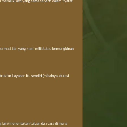
ni memiliki arti yang sama seperti dalam Syarat
informasi lain yang kami miliki atau kemungkinan
uktur Layanan itu sendiri (misalnya, durasi
 lain) menentukan tujuan dan cara di mana