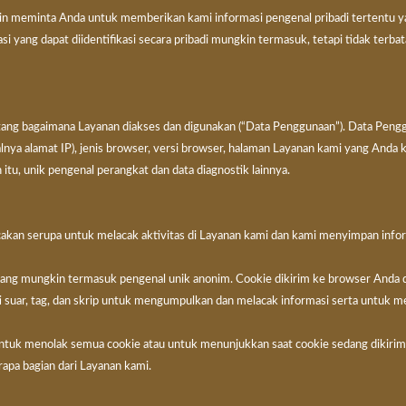
n meminta Anda untuk memberikan kami informasi pengenal pribadi tertentu y
si yang dapat diidentifikasi secara pribadi mungkin termasuk, tetapi tidak terbat
ang bagaimana Layanan diakses dan digunakan (“Data Penggunaan”). Data Pengg
nya alamat IP), jenis browser, versi browser, halaman Layanan kami yang Anda 
tu, unik pengenal perangkat dan data diagnostik lainnya.
akan serupa untuk melacak aktivitas di Layanan kami dan kami menyimpan infor
 yang mungkin termasuk pengenal unik anonim. Cookie dikirim ke browser Anda d
ti suar, tag, dan skrip untuk mengumpulkan dan melacak informasi serta untuk 
tuk menolak semua cookie atau untuk menunjukkan saat cookie sedang dikirim.
pa bagian dari Layanan kami.