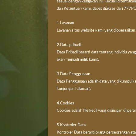
sesuai dengan kebijakan ini. Kecuali ditentukan
dan Ketentuan kami, dapat diakses dari 777P
1.Layanan
Layanan situs website kami yang dioperasi
2.Data pribadi
Data Pribadi berarti data tentang individu yang
akan menjadi milik kami).
3.Data Penggunaan
Data Penggunaan adalah data yang dikumpulkan 
kunjungan halaman).
4.Cookies
Cookies adalah file kecil yang disimpan di per
5.Kontroler Data
Kontroler Data berarti orang perseorangan at