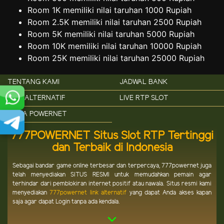
Room 1K memiliki nilai taruhan 1000 Rupiah
Room 2.5K memiliki nilai taruhan 2500 Rupiah
Room 5K memiliki nilai taruhan 5000 Rupiah
Room 10K memiliki nilai taruhan 10000 Rupiah
Room 25K memiliki nilai taruhan 25000 Rupiah
TENTANG KAMI
JADWAL BANK
LINK ALTERNATIF
LIVE RTP SLOT
ZONA POWERNET
777POWERNET Situs Slot RTP Tertinggi
dan Terbaik di Indonesia
Sebagai bandar game online terbesar dan terpercaya, 777powernet juga
telah menyediakan SITUS RESMI untuk memudahkan pemain agar
terhindar dari pemblokiran internet positif atau nawala. Situs resmi kami
menyediakan
777powernet link alternatif
yang dapat Anda akses kapan
saja agar dapat Login tanpa ada kendala.